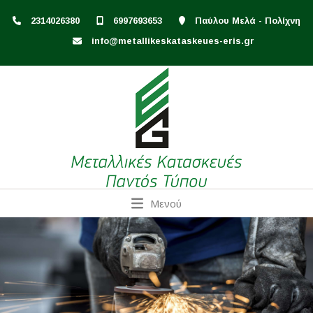
2314026380
6997693653
Παύλου Μελά - Πολίχνη
info@metallikeskataskeues-eris.gr
Μενού