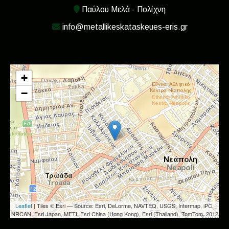
Παύλου Μελά - Πολίχνη
info@metallikeskataskeues-eris.gr
+
−
Leaflet
| Tiles © Esri — Source: Esri, DeLorme, NAVTEQ, USGS, Intermap, iPC,
NRCAN, Esri Japan, METI, Esri China (Hong Kong), Esri (Thailand), TomTom, 2012